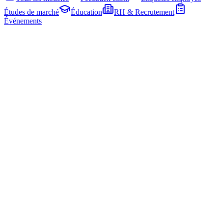
Études de marché
Éducation
RH & Recrutement
Événements
Dans quelle mesure êtes-vous satisfait de notre entreprise ?
Saisir une réponse...
Satisfaction client - Général
Enquête complète pour mesurer la satisfaction client avec votre
produit ou service
7
questions
Feedback client
Standard - clair
Aperçu
Utiliser le modèle
Quelle est la probabilité que tu recommandes notre offre à un
ami ou une connaissance ?
0
1