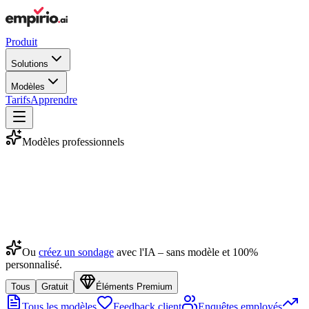
Produit
Solutions
Modèles
Tarifs
Apprendre
Modèles professionnels
Ou
créez un sondage
avec l'IA – sans modèle et 100%
personnalisé.
Tous
Gratuit
Éléments Premium
Tous les modèles
Feedback client
Enquêtes employés