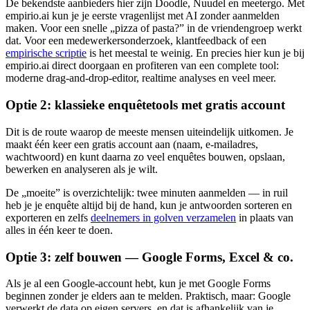
De bekendste aanbieders hier zijn Doodle, Nuudel en meetergo. Met
empirio.ai kun je je eerste vragenlijst met AI zonder aanmelden
maken. Voor een snelle „pizza of pasta?” in de vriendengroep werkt
dat. Voor een medewerkersonderzoek, klantfeedback of een
empirische scriptie
is het meestal te weinig. En precies hier kun je bij
empirio.ai direct doorgaan en profiteren van een complete tool:
moderne drag-and-drop-editor, realtime analyses en veel meer.
Optie 2: klassieke enquêtetools met gratis account
Dit is de route waarop de meeste mensen uiteindelijk uitkomen. Je
maakt één keer een gratis account aan (naam, e-mailadres,
wachtwoord) en kunt daarna zo veel enquêtes bouwen, opslaan,
bewerken en analyseren als je wilt.
De „moeite” is overzichtelijk: twee minuten aanmelden — in ruil
heb je je enquête altijd bij de hand, kun je antwoorden sorteren en
exporteren en zelfs
deelnemers in golven verzamelen
in plaats van
alles in één keer te doen.
Optie 3: zelf bouwen — Google Forms, Excel & co.
Als je al een Google-account hebt, kun je met Google Forms
beginnen zonder je elders aan te melden. Praktisch, maar: Google
verwerkt de data op eigen servers, en dat is afhankelijk van je