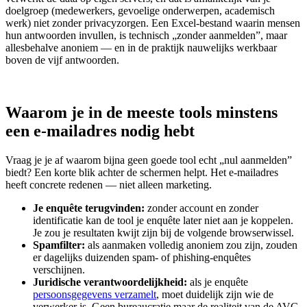
doelgroep (medewerkers, gevoelige onderwerpen, academisch
werk) niet zonder privacyzorgen. Een Excel-bestand waarin mensen
hun antwoorden invullen, is technisch „zonder aanmelden”, maar
allesbehalve anoniem — en in de praktijk nauwelijks werkbaar
boven de vijf antwoorden.
Waarom je in de meeste tools minstens
een e-mailadres nodig hebt
Vraag je je af waarom bijna geen goede tool echt „nul aanmelden”
biedt? Een korte blik achter de schermen helpt. Het e-mailadres
heeft concrete redenen — niet alleen marketing.
Je enquête terugvinden:
zonder account en zonder
identificatie kan de tool je enquête later niet aan je koppelen.
Je zou je resultaten kwijt zijn bij de volgende browserwissel.
Spamfilter:
als aanmaken volledig anoniem zou zijn, zouden
er dagelijks duizenden spam- of phishing-enquêtes
verschijnen.
Juridische verantwoordelijkheid:
als je enquête
persoonsgegevens verzamelt
, moet duidelijk zijn wie de
verwerker is. Geen bureaucratie maar de realiteit van de AVG.