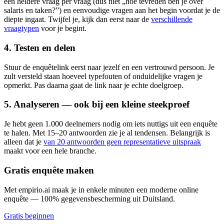
één heldere vraag per vraag (dus niet „hoe tevreden ben je over
salaris en taken?”) en eenvoudige vragen aan het begin voordat je de
diepte ingaat. Twijfel je, kijk dan eerst naar de
verschillende
vraagtypen
voor je begint.
4. Testen en delen
Stuur de enquêtelink eerst naar jezelf en een vertrouwd persoon. Je
zult versteld staan hoeveel typefouten of onduidelijke vragen je
opmerkt. Pas daarna gaat de link naar je echte doelgroep.
5. Analyseren — ook bij een kleine steekproef
Je hebt geen 1.000 deelnemers nodig om iets nuttigs uit een enquête
te halen. Met 15–20 antwoorden zie je al tendensen. Belangrijk is
alleen dat je
van 20 antwoorden geen representatieve uitspraak
maakt voor een hele branche.
Gratis enquête maken
Met empirio.ai maak je in enkele minuten een moderne online
enquête — 100% gegevensbescherming uit Duitsland.
Gratis beginnen