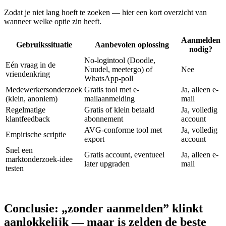
Zodat je niet lang hoeft te zoeken — hier een kort overzicht van
wanneer welke optie zin heeft.
Aanmelden
Gebruikssituatie
Aanbevolen oplossing
nodig?
No-logintool (Doodle,
Eén vraag in de
Nuudel, meetergo) of
Nee
vriendenkring
WhatsApp-poll
Medewerkersonderzoek
Gratis tool met e-
Ja, alleen e-
(klein, anoniem)
mailaanmelding
mail
Regelmatige
Gratis of klein betaald
Ja, volledig
klantfeedback
abonnement
account
AVG-conforme tool met
Ja, volledig
Empirische scriptie
export
account
Snel een
Gratis account, eventueel
Ja, alleen e-
marktonderzoek-idee
later upgraden
mail
testen
Conclusie: „zonder aanmelden” klinkt
aanlokkelijk — maar is zelden de beste