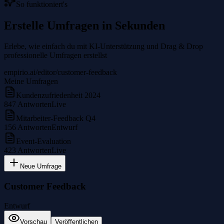
So funktioniert's
Erstelle Umfragen in Sekunden
Erlebe, wie einfach du mit KI-Unterstützung und Drag & Drop
professionelle Umfragen erstellst
empirio.ai/editor/customer-feedback
Meine Umfragen
Kundenzufriedenheit 2024
847
Antworten
Live
Mitarbeiter-Feedback Q4
156
Antworten
Entwurf
Event-Evaluation
423
Antworten
Live
Neue Umfrage
Customer Feedback
Entwurf
Vorschau
Veröffentlichen