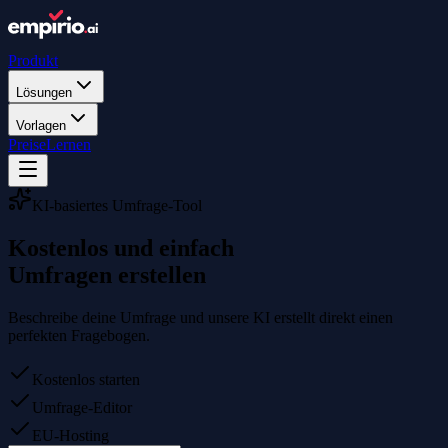
Produkt
Lösungen
Vorlagen
Preise
Lernen
KI-basiertes Umfrage-Tool
Kostenlos und einfach
Umfragen erstellen
Beschreibe deine Umfrage und unsere KI erstellt direkt einen
perfekten Fragebogen.
Kostenlos starten
Umfrage-Editor
EU-Hosting