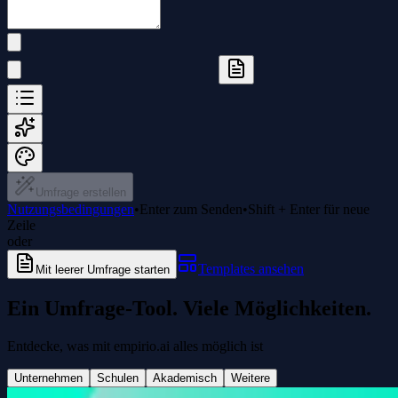
Umfrage erstellen
Nutzungsbedingungen
•
Enter zum Senden
•
Shift + Enter für neue
Zeile
oder
Templates ansehen
Mit leerer Umfrage starten
Ein Umfrage-Tool. Viele Möglichkeiten.
Entdecke, was mit empirio.ai alles möglich ist
Unternehmen
Schulen
Akademisch
Weitere