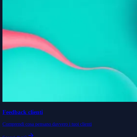
Feedback clienti
Comprendi cosa pensano davvero i tuoi clienti