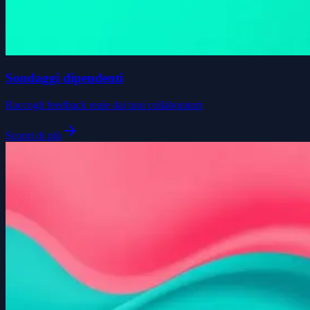
Sondaggi dipendenti
Raccogli feedback reale dai tuoi collaboratori
Scopri di più