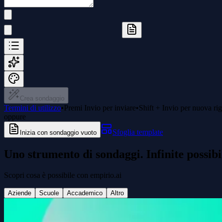
Crea sondaggio
Termini di utilizzo
•
Premi Invio per inviare
•
Shift + Invio per nuova ri
oppure
Sfoglia template
Inizia con sondaggio vuoto
Uno strumento di sondaggi. Infinite possibil
Scopri cosa è possibile con empirio.ai
Aziende
Scuole
Accademico
Altro