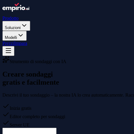
Prodotto
Soluzioni
Modelli
Prezzi
Impara
Strumento di sondaggi con IA
Creare sondaggi
gratis e facilmente
Descrivi il tuo sondaggio – la nostra IA lo crea automaticamente. Raccog
Inizia gratis
Editor completo per sondaggi
Server UE