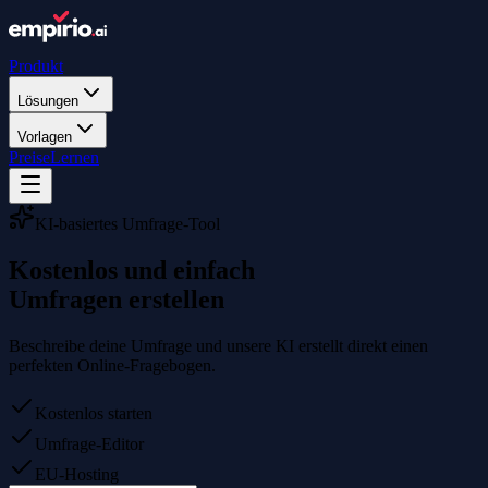
Produkt
Lösungen
Vorlagen
Preise
Lernen
KI-basiertes Umfrage-Tool
Kostenlos und einfach
Umfragen erstellen
Beschreibe deine Umfrage und unsere KI erstellt direkt einen
perfekten Online-Fragebogen.
Kostenlos starten
Umfrage-Editor
EU-Hosting