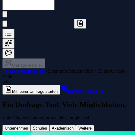
Umfrage erstellen
Nutzungsbedingungen
•
Enter zum Senden
•
Shift + Enter für neue
Zeile
oder
Templates ansehen
Mit leerer Umfrage starten
Ein Umfrage-Tool. Viele Möglichkeiten.
Entdecke, was mit empirio.ai alles möglich ist
Unternehmen
Schulen
Akademisch
Weitere