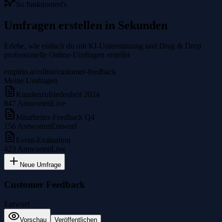
So funktioniert's
Umfragen erstellen in Sekunden
Erlebe, wie einfach du mit KI-Unterstützung und Drag & Drop
professionelle Online-Umfragen erstellst
empirio.ai/editor/customer-feedback
Meine Umfragen
Kundenzufriedenheit 2024
847
Antworten
Live
Mitarbeiter-Feedback Q4
156
Antworten
Entwurf
Event-Evaluation
423
Antworten
Live
Neue Umfrage
Customer Feedback
Entwurf
Vorschau
Veröffentlichen